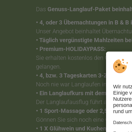
Das
Genuss-Langlauf-Paket beinhalt
• 4, oder 3 Übernachtungen in B & 
Unser Angebot beinhaltet Übernachtu
• Täglich vergünstigte Mahlzeiten be
• Premium-HOLIDAYPASS:
Sie erhalten kostenlos den Guestpas
gelangen.
• 4, bzw. 3 Tageskarten 3-Zinnen-No
Noch nie war Langlaufen in den Dolo
• Ein Langlaufkurs mit dem Profi au
Der Langlaufausflug führt am Drei-Zi
• 1 Sport-Massage oder 2,5 Stunden
Gönnen Sie sich noch eine wohltuend
• 1 X Glühwein und Kuchen