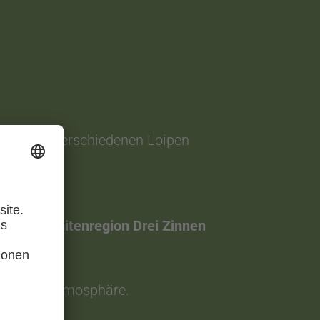
us zu den verschiedenen Loipen
 der Dolomitenregion Drei Zinnen
 ruhiger Atmosphäre.