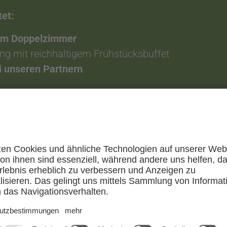
et:
B im Doppelzimmer
ng mit reichhaltigem Frühstücksbuffet
i unseren Partnern
s mit dem Sie in wenigen Minuten per Bahn, oder B
rdicski – 200 km Loipen in den Dolomiten:
miten so attraktiv und abwechslungsreich:
f den Spuren der Tour de Ski, den schönsten Loipen
nnen-Blick vorbei.
 Sauna im Acquafun in Innichen
e Massage und fühlen die absolute Entspannung in