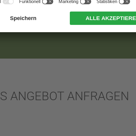
ab 17:00 Uhr in unserer Stube das Langlauferlebnis
enlosen Late check-out
frage) das Zimmer bis 16:00 benutzen.
ES ANGEBOT ANFRAGEN